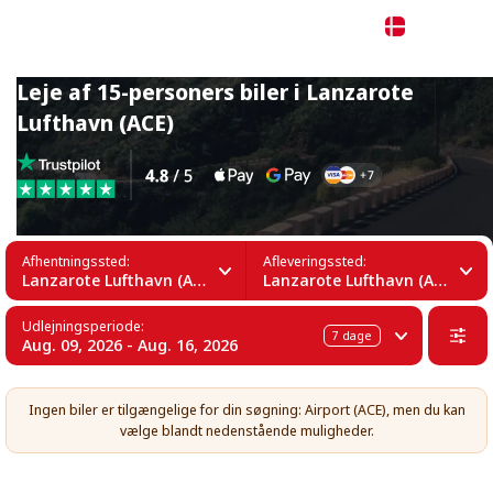
Dansk
Leje af 15-personers biler i Lanzarote
Lufthavn (ACE)
Afhentningssted:
Afleveringssted:
Lanzarote Lufthavn (ACE)
Lanzarote Lufthavn (ACE)
Udlejningsperiode:
7
dage
Aug. 09, 2026 - Aug. 16, 2026
Ingen biler er tilgængelige for din søgning: Airport (ACE), men du kan
vælge blandt nedenstående muligheder.