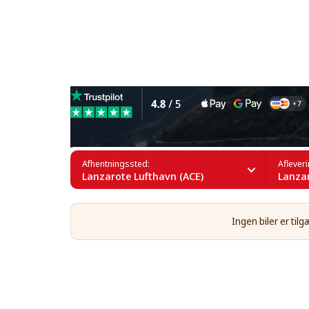
Leje af 4x4-biler i Lanzarot
Afhentningssted:
Aflever
Lanzarote Lufthavn (ACE)
Lanzar
Ingen biler er til