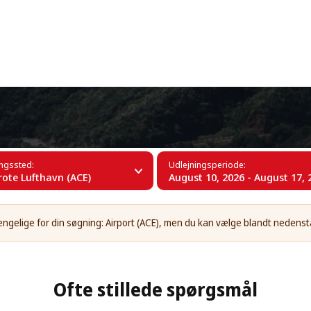
+34 (60)
e Lufthavn (ACE)
ingssted:
Udlejningsperiode:
ote Lufthavn (ACE)
August 10, 2026 - August 17, 
gængelige for din søgning: Airport (ACE), men du kan vælge blandt nedens
Ofte stillede spørgsmål