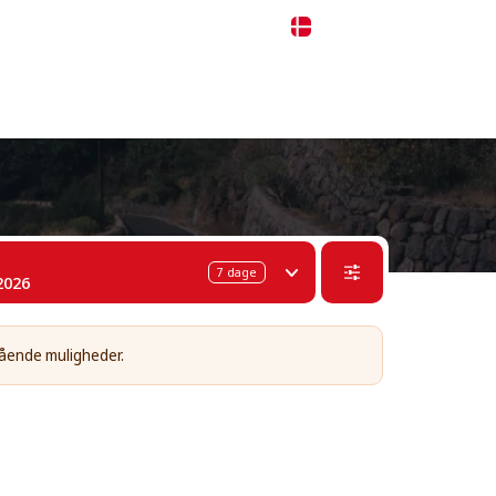
 311-68-57
WhatsApp
Telegram
Dansk
7
dage
2026
tående muligheder.