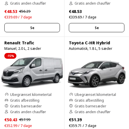
Gratis anden chauffør
Gratis anden chauffør
€48.53
€48.53
€56.29
€339.69 / 7 dage
€339.69 / 7 dage
Se
Se
Renault Trafic
Toyota C-HR Hybrid
Manuel, 2.0 L, 2 sæder
Automatisk, 1.8 L, 5 sæder
-15%
Ubegrænset kilometertal
Ubegrænset kilometertal
Gratis afbestilling
Gratis afbestilling
Gratis barnesæder
Gratis barnesæder
Gratis anden chauffør
Gratis anden chauffør
€50.43
€51.39
€57.99
€352.99 / 7 dage
€359.71 / 7 dage