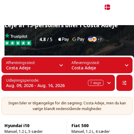
Dansk
Leje af 15-personers biler i Costa Adeje
Afhentningssted:
Afleveringssted:
Costa Adeje
Costa Adeje
Udlejningsperiode:
7
dage
Aug. 09, 2026 - Aug. 16, 2026
Ingen biler er tilgængelige for din søgning: Costa Adeje, men du kan
vælge blandt nedenstående muligheder.
Hyundai i10
Fiat 500
Manuel, 1.2 L, 5 sæder
Manuel, 1.2 L, 4 sæder