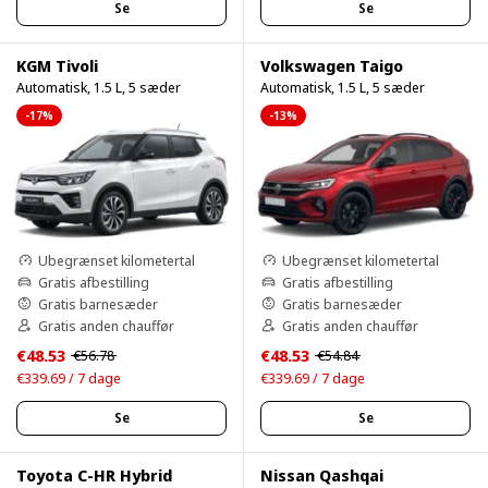
Se
Se
KGM Tivoli
Volkswagen Taigo
Automatisk, 1.5 L, 5 sæder
Automatisk, 1.5 L, 5 sæder
-17%
-13%
Ubegrænset kilometertal
Ubegrænset kilometertal
Gratis afbestilling
Gratis afbestilling
Gratis barnesæder
Gratis barnesæder
Gratis anden chauffør
Gratis anden chauffør
€48.53
€48.53
€56.78
€54.84
€339.69 / 7 dage
€339.69 / 7 dage
Se
Se
Toyota C-HR Hybrid
Nissan Qashqai