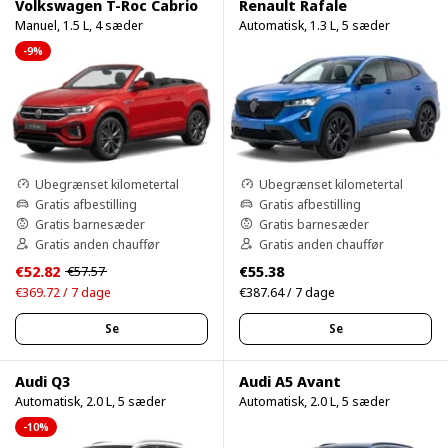
Volkswagen T-Roc Cabrio
Renault Rafale
Manuel, 1.5 L, 4 sæder
Automatisk, 1.3 L, 5 sæder
-9%
Ubegrænset kilometertal
Ubegrænset kilometertal
Gratis afbestilling
Gratis afbestilling
Gratis barnesæder
Gratis barnesæder
Gratis anden chauffør
Gratis anden chauffør
€52.82
€55.38
€57.57
€369.72 / 7 dage
€387.64 / 7 dage
Se
Se
Audi Q3
Audi A5 Avant
Automatisk, 2.0 L, 5 sæder
Automatisk, 2.0 L, 5 sæder
-10%