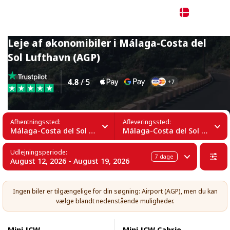
Dansk
Leje af økonomibiler i Málaga-Costa del
Sol Lufthavn (AGP)
Afhentningssted:
Afleveringssted:
Málaga-Costa del Sol Lufthavn (AGP)
Málaga-Costa del Sol Lufthavn (AGP)
Udlejningsperiode:
7
dage
August 12, 2026 - August 19, 2026
Ingen biler er tilgængelige for din søgning: Airport (AGP), men du kan
vælge blandt nedenstående muligheder.
Mini JCW
Mini JCW Cabrio