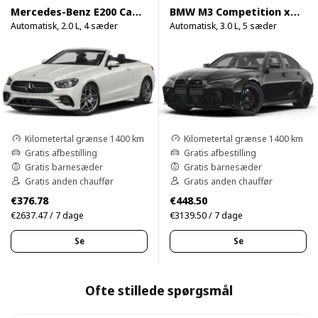
Mercedes-Benz E200 Cabrio
BMW M3 Competition xDrive
Automatisk, 2.0 L, 4 sæder
Automatisk, 3.0 L, 5 sæder
Kilometertal grænse 1400 km
Kilometertal grænse 1400 km
Gratis afbestilling
Gratis afbestilling
Gratis barnesæder
Gratis barnesæder
Gratis anden chauffør
Gratis anden chauffør
€376.78
€448.50
€2637.47 / 7 dage
€3139.50 / 7 dage
Se
Se
Ofte stillede spørgsmål